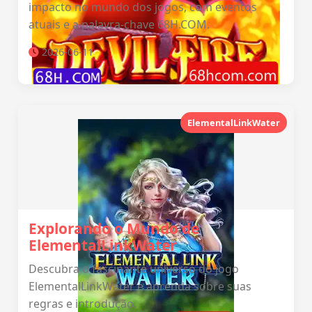
impacto no mundo dos jogos, com eventos
atuais e a palavra-chave 68H.COM.
2026-06-11
ElementalLinkWater
Explorando o Mundo de
ElementalLinkWater
Descubra o fascinante universo do jogo
ElementalLinkWater e aprenda sobre suas
regras e introdução.