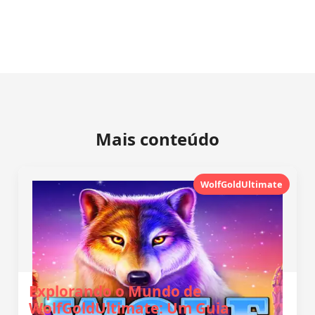
Mais conteúdo
WolfGoldUltimate
Explorando o Mundo de
WolfGoldUltimate: Um Guia