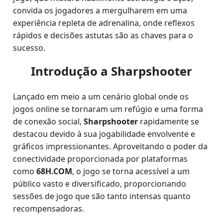
convida os jogadores a mergulharem em uma
experiência repleta de adrenalina, onde reflexos
rápidos e decisões astutas são as chaves para o
sucesso.
Introdução a Sharpshooter
Lançado em meio a um cenário global onde os
jogos online se tornaram um refúgio e uma forma
de conexão social,
Sharpshooter
rapidamente se
destacou devido à sua jogabilidade envolvente e
gráficos impressionantes. Aproveitando o poder da
conectividade proporcionada por plataformas
como
68H.COM
, o jogo se torna acessível a um
público vasto e diversificado, proporcionando
sessões de jogo que são tanto intensas quanto
recompensadoras.