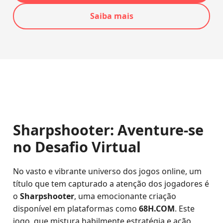
Saiba mais
Sharpshooter: Aventure-se
no Desafio Virtual
No vasto e vibrante universo dos jogos online, um
título que tem capturado a atenção dos jogadores é
o
Sharpshooter
, uma emocionante criação
disponível em plataformas como
68H.COM
. Este
jogo, que mistura habilmente estratégia e ação,