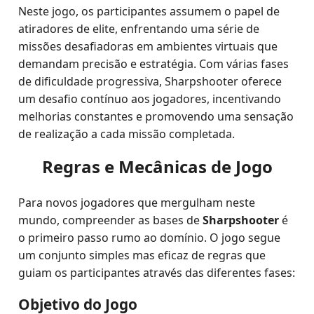
Neste jogo, os participantes assumem o papel de
atiradores de elite, enfrentando uma série de
missões desafiadoras em ambientes virtuais que
demandam precisão e estratégia. Com várias fases
de dificuldade progressiva, Sharpshooter oferece
um desafio contínuo aos jogadores, incentivando
melhorias constantes e promovendo uma sensação
de realização a cada missão completada.
Regras e Mecânicas de Jogo
Para novos jogadores que mergulham neste
mundo, compreender as bases de
Sharpshooter
é
o primeiro passo rumo ao domínio. O jogo segue
um conjunto simples mas eficaz de regras que
guiam os participantes através das diferentes fases:
Objetivo do Jogo