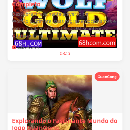
Completo
Descubra o fascinante universo de
WolfGoldUltimate, suas regras emocionantes e
como a palavra-chave 68H.COM se integra a
esta aventura.
2026-06-04
08aa
GuanGong
Explorando o Fascinante Mundo do
Jogo GuanGong