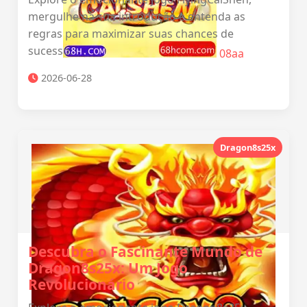
mergulhe na sua introdução e entenda as
regras para maximizar suas chances de
sucesso.
08aa
2026-06-28
Dragon8s25x
Descubra o Fascinante Mundo de
Dragon8s25x: Um Jogo
Revolucionário