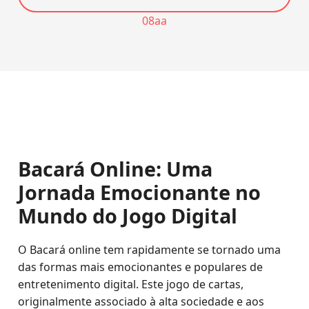
08aa
Bacará Online: Uma
Jornada Emocionante no
Mundo do Jogo Digital
O Bacará online tem rapidamente se tornado uma
das formas mais emocionantes e populares de
entretenimento digital. Este jogo de cartas,
originalmente associado à alta sociedade e aos