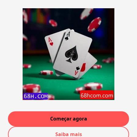
Começar agora
Saiba mais