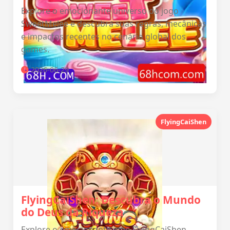
Explore o emocionante universo do jogo
SweetMelee e descubra suas regras, mecânicas
e impactos recentes no cenário global dos
games.
2026-06-29
FlyingCaiShen
FlyingCaiShen: Descubra o Mundo
do Deus da Riqueza
Explore o emocionante jogo FlyingCaiShen,