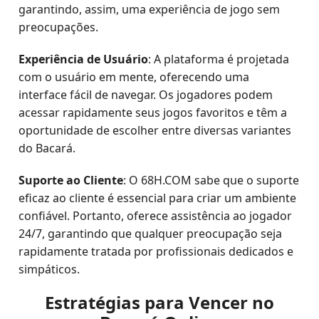
garantindo, assim, uma experiência de jogo sem
preocupações.
Experiência de Usuário
: A plataforma é projetada
com o usuário em mente, oferecendo uma
interface fácil de navegar. Os jogadores podem
acessar rapidamente seus jogos favoritos e têm a
oportunidade de escolher entre diversas variantes
do Bacará.
Suporte ao Cliente
: O 68H.COM sabe que o suporte
eficaz ao cliente é essencial para criar um ambiente
confiável. Portanto, oferece assistência ao jogador
24/7, garantindo que qualquer preocupação seja
rapidamente tratada por profissionais dedicados e
simpáticos.
Estratégias para Vencer no