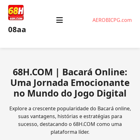
AEROBICPG.com
08aa
68H.COM | Bacará Online:
Uma Jornada Emocionante
no Mundo do Jogo Digital
Explore a crescente popularidade do Bacará online,
suas vantagens, histórias e estratégias para
sucesso, destacando o 68H.COM como uma
plataforma líder.