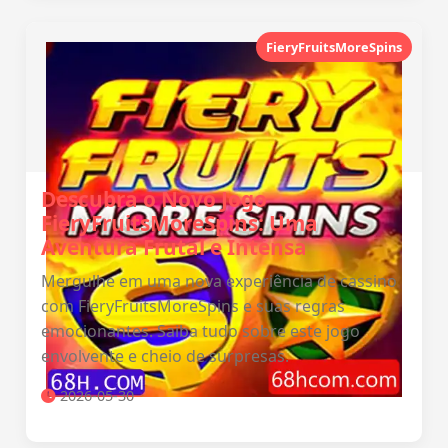
FieryFruitsMoreSpins
Descubra o Novo Jogo
FieryFruitsMoreSpins: Uma
Aventura Frutal e Intensa
Mergulhe em uma nova experiência de cassino
com FieryFruitsMoreSpins e suas regras
emocionantes. Saiba tudo sobre este jogo
envolvente e cheio de surpresas.
2026-05-30