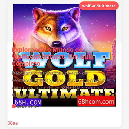
WolfGoldUltimate
Explorando o Mundo de
WolfGoldUltimate: Um Guia
Completo
Descubra o fascinante universo de
WolfGoldUltimate, suas regras emocionantes e
como a palavra-chave 68H.COM se integra a
esta aventura.
2026-06-04
08aa