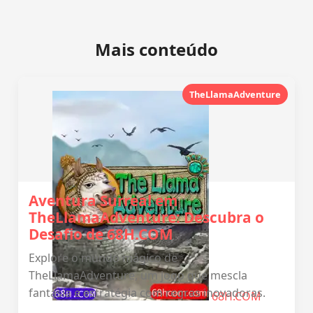
Mais conteúdo
TheLlamaAdventure
Aventura Surreal em
TheLlamaAdventure: Descubra o
Desafio de 68H.COM
Explore o mundo mágico de
TheLlamaAdventure, um jogo que mescla
fantasia e estratégia com regras inovadoras.
68H.COM