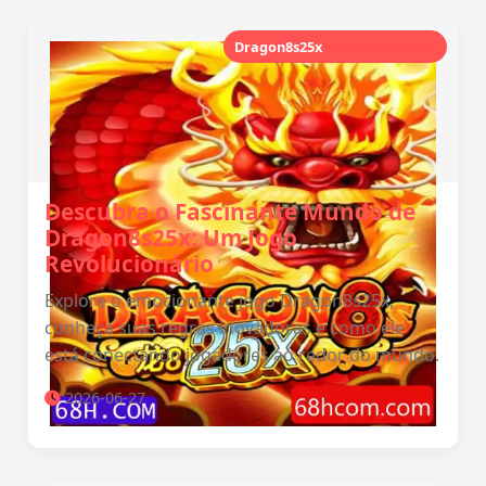
Dragon8s25x
AEROBICPG.com
Descubra o Fascinante Mundo de
Dragon8s25x: Um Jogo
Revolucionário
Explore o emocionante jogo Dragon8s25x,
conheça suas regras inovadoras e como ele
está conectando jogadores ao redor do mundo.
2026-06-27