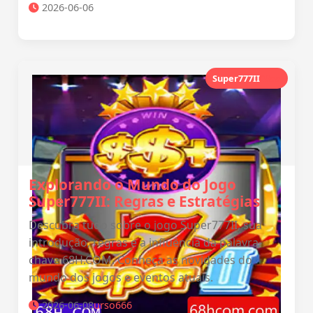
2026-06-06
Super777II
08aa
Explorando o Mundo do Jogo
Super777II: Regras e Estratégias
Descubra tudo sobre o jogo Super777II, sua
introdução, regras e a influência da palavra-
chave 68H.COM. Conheça as novidades do
mundo dos jogos e eventos atuais.
2026-06-08
urso666