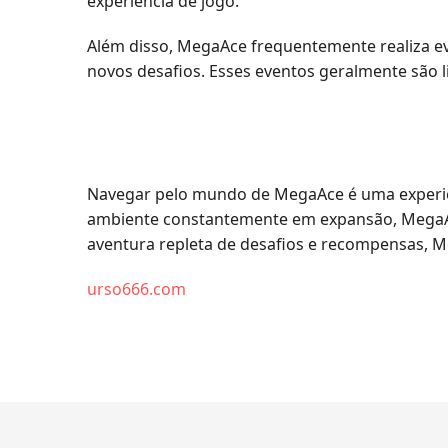
experiência de jogo.
Além disso, MegaAce frequentemente realiza e
novos desafios. Esses eventos geralmente são l
Navegar pelo mundo de MegaAce é uma experiê
ambiente constantemente em expansão, MegaAce
aventura repleta de desafios e recompensas, M
urso666.com