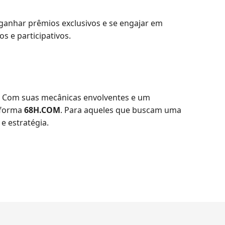
ganhar prêmios exclusivos e se engajar em
s e participativos.
. Com suas mecânicas envolventes e um
aforma
68H.COM
. Para aqueles que buscam uma
e estratégia.