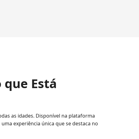
 que Está
das as idades. Disponível na plataforma
 uma experiência única que se destaca no