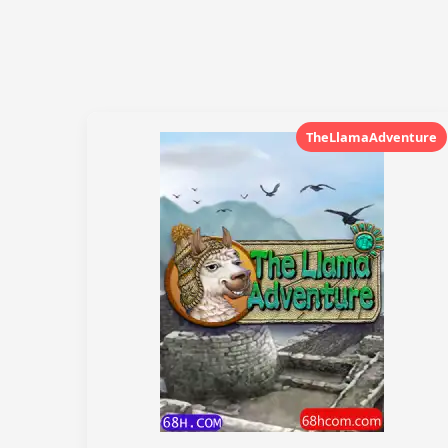
TheLlamaAdventure